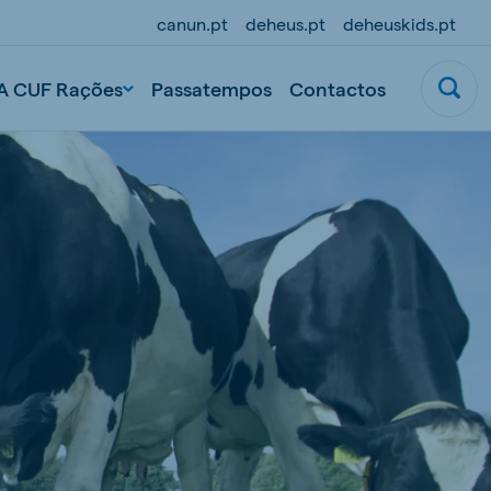
canun.pt
deheus.pt
deheuskids.pt
A CUF Rações
Passatempos
Contactos