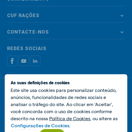
CUF RAÇÕES
CONTACTE-NOS
REDES SOCIAIS
As suas definições de cookies
Política de privacidade
Política de cookies
Este site usa cookies para personalizar conteúdo,
Livro de Reclamações
Gerir cookies
anúncios, funcionalidades de redes sociais e
analisar o tráfego do site. Ao clicar em 'Aceitar',
© De Heus Nutrição Animal
você concorda com o uso de cookies conforme
descrito na nossa
Política de Cookies
, ou altere as
Configurações de Cookies.