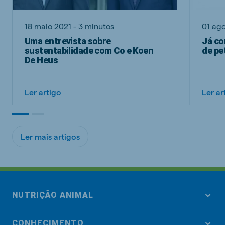
18 maio 2021 - 3 minutos
01 ago
Uma entrevista sobre
Já co
sustentabilidade com Co e Koen
de pe
De Heus
Ler artigo
Ler ar
Ler mais artigos
NUTRIÇÃO ANIMAL
CONHECIMENTO