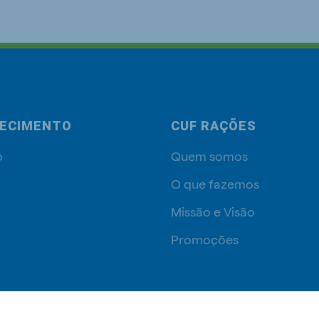
ECIMENTO
CUF RAÇÕES
o
Quem somos
O que fazemos
Missão e Visão
Promoções