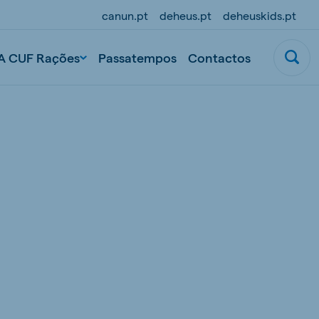
canun.pt
deheus.pt
deheuskids.pt
A CUF Rações
Passatempos
Contactos