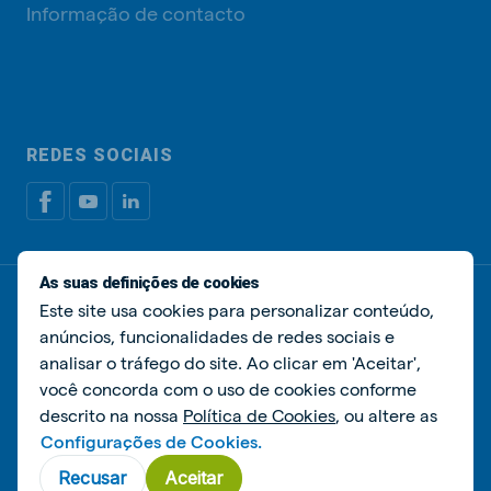
Informação de contacto
REDES SOCIAIS
As suas definições de cookies
Política de privacidade
Política de cookies
Este site usa cookies para personalizar conteúdo,
Livro de Reclamações
Gerir cookies
anúncios, funcionalidades de redes sociais e
analisar o tráfego do site. Ao clicar em 'Aceitar',
© De Heus Nutrição Animal
você concorda com o uso de cookies conforme
descrito na nossa
Política de Cookies
, ou altere as
Configurações de Cookies.
Recusar
Aceitar