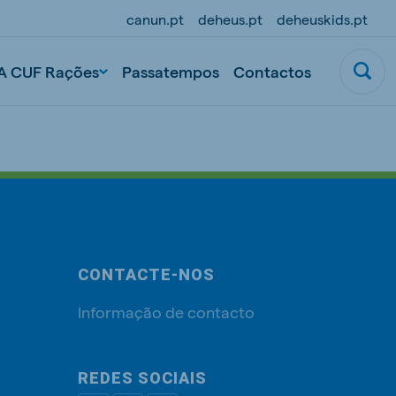
canun.pt
deheus.pt
deheuskids.pt
A CUF Rações
Passatempos
Contactos
CONTACTE-NOS
Informação de contacto
REDES SOCIAIS