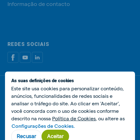
Informação de contacto
REDES SOCIAIS
As suas definições de cookies
Política de privacidade
Política de cookies
Este site usa cookies para personalizar conteúdo,
Livro de Reclamações
Gerir cookies
anúncios, funcionalidades de redes sociais e
analisar o tráfego do site. Ao clicar em 'Aceitar',
© De Heus Nutrição Animal
você concorda com o uso de cookies conforme
descrito na nossa
Política de Cookies
, ou altere as
Configurações de Cookies.
Recusar
Aceitar