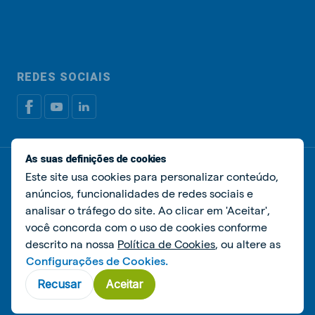
REDES SOCIAIS
As suas definições de cookies
Política de privacidade
Política de cookies
Este site usa cookies para personalizar conteúdo,
Livro de Reclamações
Gerir cookies
anúncios, funcionalidades de redes sociais e
analisar o tráfego do site. Ao clicar em 'Aceitar',
© De Heus Nutrição Animal
você concorda com o uso de cookies conforme
descrito na nossa
Política de Cookies
, ou altere as
Configurações de Cookies.
Recusar
Aceitar